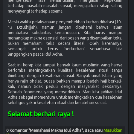
mempertebal rasa kemanusiaan, mengasah kepekaan
terhadap masalah-masalah sosial, mengajarkan sikap saling
menyayangi terhadap sesama.
Meski waktu pelaksanaan penyembelihan kurban dibatasi (10-
13 Dzulhijjah), namun jangan dipahami bahwa Islam
membatasi solidaritas kemanusiaan. Kita harus mampu
menangkap makna esensial dari pesan yang disampaikan teks,
bukan memahami teks secara literal. Oleh karenanya,
semangat untuk terus ’berkurban’ senantiasa kita
langgengkan pasca Idul Adha.
Saat ini kerap kita jumpai, banyak kaum muslimin yang hanya
berlomba meningkatkan kualitas kesalehan ritual tanpa
diimbangi dengan kesalehan sosial. Banyak umat Islam yang
hanya rajin shalat, puasa bahkan mampu ibadah haji berkali-
kali, namun tidak peduli dengan masyarakat sekitarnya.
Sebuah fenomena yang menyedihkan. Mari kita jadikan Idul
Adha sebagai momentum untuk meningkatkan dua kesalehan
sekaligus yakni kesalehan ritual dan kesalehan sosial.
Selamat berhari raya !
0 Komentar "Memahami Makna Idul Adha", Baca atau
Masukkan