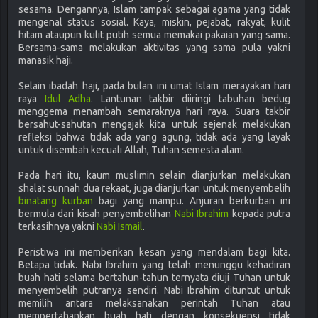
sesama. Dengannya, Islam tampak sebagai agama yang tidak
mengenal status sosial. Kaya, miskin, pejabat, rakyat, kulit
hitam ataupun kulit putih semua memakai pakaian yang sama.
Bersama-sama melakukan aktivitas yang sama pula yakni
manasik haji.
Selain ibadah haji, pada bulan ini umat Islam merayakan hari
raya
Idul Adha
. Lantunan takbir diiringi tabuhan bedug
menggema menambah semaraknya hari raya. Suara takbir
bersahut-sahutan mengajak kita untuk sejenak melakukan
refleksi bahwa tidak ada yang agung, tidak ada yang layak
untuk disembah kecuali Allah, Tuhan semesta alam.
Pada hari itu, kaum muslimin selain dianjurkan melakukan
shalat sunnah dua rekaat, juga dianjurkan untuk menyembelih
binatang kurban
bagi yang mampu. Anjuran berkurban ini
bermula dari kisah penyembelihan
Nabi Ibrahim
kepada putra
terkasihnya yakni
Nabi Ismail
.
Peristiwa ini memberikan kesan yang mendalam bagi kita.
Betapa tidak. Nabi Ibrahim yang telah menunggu kehadiran
buah hati selama bertahun-tahun ternyata diuji Tuhan untuk
menyembelih putranya sendiri. Nabi Ibrahim dituntut untuk
memilih antara melaksanakan perintah Tuhan atau
mempertahankan buah hati dengan konsekuensi tidak