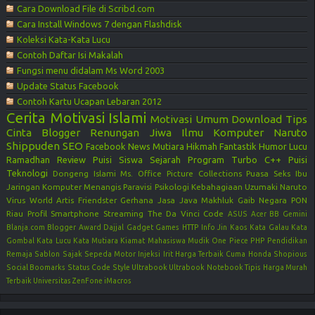
Cara Download File di Scribd.com
Cara Install Windows 7 dengan Flashdisk
Koleksi Kata-Kata Lucu
Contoh Daftar Isi Makalah
Fungsi menu didalam Ms Word 2003
Update Status Facebook
Contoh Kartu Ucapan Lebaran 2012
Cerita Motivasi
Islami
Motivasi
Umum
Download
Tips
Cinta
Blogger
Renungan Jiwa
Ilmu Komputer
Naruto
Shippuden
SEO
Facebook
News
Mutiara Hikmah
Fantastik
Humor Lucu
Ramadhan
Review
Puisi Siswa
Sejarah
Program Turbo C++
Puisi
Teknologi
Dongeng Islami
Ms. Office
Picture Collections
Puasa
Seks
Ibu
Jaringan Komputer
Menangis
Paravisi
Psikologi Kebahagiaan
Uzumaki Naruto
Virus
World
Artis
Friendster
Gerhana
Jasa
Java
Makhluk Gaib
Negara
PON
Riau
Profil
Smartphone
Streaming
The Da Vinci Code
ASUS
Acer
BB Gemini
Blanja.com
Blogger Award
Dajjal
Gadget
Games
HTTP
Info
Jin
Kaos
Kata Galau
Kata
Gombal
Kata Lucu
Kata Mutiara
Kiamat
Mahasiswa
Mudik
One Piece
PHP
Pendidikan
Remaja
Sablon
Sajak
Sepeda Motor Injeksi Irit Harga Terbaik Cuma Honda
Shopious
Social Boomarks
Status Code
Style
Ultrabook
Ultrabook Notebook Tipis Harga Murah
Terbaik
Universitas
ZenFone
iMacros