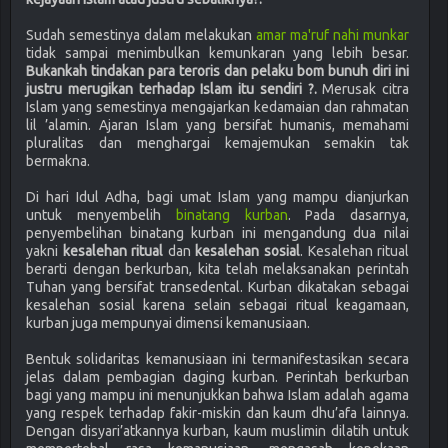
Sudah semestinya dalam melakukan
amar ma'ruf nahi munkar
tidak sampai menimbulkan kemunkaran yang lebih besar.
Bukankah tindakan para teroris dan pelaku bom bunuh diri ini
justru merugikan terhadap Islam itu sendiri ?.
Merusak citra
Islam yang semestinya mengajarkan kedamaian dan rahmatan
lil ’alamin. Ajaran Islam yang bersifat humanis, memahami
pluralitas dan menghargai kemajemukan semakin tak
bermakna.
Di hari Idul Adha, bagi umat Islam yang mampu dianjurkan
untuk menyembelih
binatang kurban
. Pada dasarnya,
penyembelihan binatang kurban ini mengandung dua nilai
yakni
kesalehan ritual
dan
kesalehan sosial
. Kesalehan ritual
berarti dengan berkurban, kita telah melaksanakan perintah
Tuhan yang bersifat transedental. Kurban dikatakan sebagai
kesalehan sosial karena selain sebagai ritual keagamaan,
kurban juga mempunyai dimensi kemanusiaan.
Bentuk solidaritas kemanusiaan ini termanifestasikan secara
jelas dalam pembagian daging kurban. Perintah berkurban
bagi yang mampu ini menunjukkan bahwa Islam adalah agama
yang respek terhadap fakir-miskin dan kaum dhu’afa lainnya.
Dengan disyari’atkannya kurban, kaum muslimin dilatih untuk