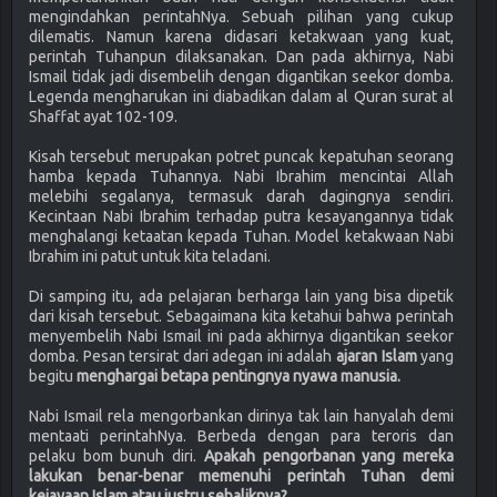
mengindahkan perintahNya. Sebuah pilihan yang cukup
dilematis. Namun karena didasari ketakwaan yang kuat,
perintah Tuhanpun dilaksanakan. Dan pada akhirnya, Nabi
Ismail tidak jadi disembelih dengan digantikan seekor domba.
Legenda mengharukan ini diabadikan dalam al Quran surat al
Shaffat ayat 102-109.
Kisah tersebut merupakan potret puncak kepatuhan seorang
hamba kepada Tuhannya. Nabi Ibrahim mencintai Allah
melebihi segalanya, termasuk darah dagingnya sendiri.
Kecintaan Nabi Ibrahim terhadap putra kesayangannya tidak
menghalangi ketaatan kepada Tuhan. Model ketakwaan Nabi
Ibrahim ini patut untuk kita teladani.
Di samping itu, ada pelajaran berharga lain yang bisa dipetik
dari kisah tersebut. Sebagaimana kita ketahui bahwa perintah
menyembelih Nabi Ismail ini pada akhirnya digantikan seekor
domba. Pesan tersirat dari adegan ini adalah
ajaran Islam
yang
begitu
menghargai betapa pentingnya nyawa manusia.
Nabi Ismail rela mengorbankan dirinya tak lain hanyalah demi
mentaati perintahNya. Berbeda dengan para teroris dan
pelaku bom bunuh diri.
Apakah pengorbanan yang mereka
lakukan benar-benar memenuhi perintah Tuhan demi
kejayaan Islam atau justru sebaliknya?.