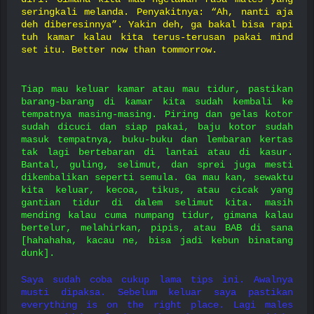
seringkali melanda. Penyakitnya: “Ah, nanti aja
deh diberesinnya”. Yakin deh, ga bakal bisa rapi
tuh kamar kalau kita terus-terusan pakai mind
set itu. Better now than tommorrow.
Tiap mau keluar kamar atau mau tidur, pastikan
barang-barang di kamar kita sudah kembali ke
tempatnya masing-masing. Piring dan gelas kotor
sudah dicuci dan siap pakai, baju kotor sudah
masuk tempatnya, buku-buku dan lembaran kertas
tak lagi bertebaran di lantai atau di kasur.
Bantal, guling, selimut, dan sprei juga mesti
dikembalikan seperti semula. Ga mau kan, sewaktu
kita keluar, kecoa, tikus, atau cicak yang
gantian tidur di dalem selimut kita. masih
mending kalau cuma numpang tidur, gimana kalau
bertelur, melahirkan, pipis, atau BAB di sana
[hahahaha, kacau ne, bisa jadi kebun binatang
dunk].
Saya sudah coba cukup lama tips ini. Awalnya
musti dipaksa. Sebelum keluar saya pastikan
everything is on the right place. Lagi males