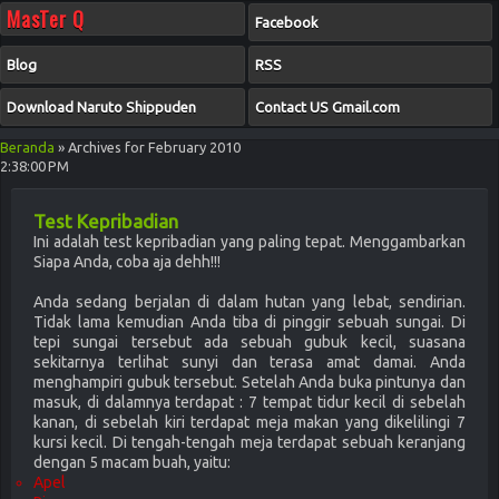
MasTer Q
Facebook
Blog
RSS
Download Naruto Shippuden
Contact US Gmail.com
Beranda
»
Archives for February 2010
2:38:00 PM
Test Kepribadian
Ini adalah test kepribadian yang paling tepat. Menggambarkan
Siapa Anda, coba aja dehh!!!
Anda sedang berjalan di dalam hutan yang lebat, sendirian.
Tidak lama kemudian Anda tiba di pinggir sebuah sungai. Di
tepi sungai tersebut ada sebuah gubuk kecil, suasana
sekitarnya terlihat sunyi dan terasa amat damai. Anda
menghampiri gubuk tersebut. Setelah Anda buka pintunya dan
masuk, di dalamnya terdapat :
7 tempat tidur kecil
di sebelah
kanan, di sebelah kiri terdapat meja makan yang dikelilingi
7
kursi kecil
. Di tengah-tengah meja terdapat sebuah keranjang
dengan
5 macam buah
, yaitu:
Apel