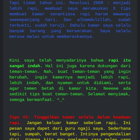
Tapi tidak tahun ini. Resolusi 2009 : menjadi
lebih rapi, membuat saya merumuskan
3 tips
membuat kamar senantiasa rapi harum mewangi
seeeepanjang hari
. Dan alhamdulillah, sudah
terbukti, sudah teruji. Dahulu kamar saya selalu
banyak barang yang berserakan. Saya selalu
merasa malas untuk membereskannya.
Kini saya telah menyadarinya bahwa
rapi itu
sangat indah.
Hal ini juga karena dukungan dari
teman-teman. Nah, buat teman-teman yang ingin
berubah, ingin kamarnya menjadi lebih rapi,
lebih indah, dan nyaman untuk didiami, serta
agar temen betah di kamar kita. Neeeee ada
sedikit tips buat teman-teman. Selamat menyimak,
semoga bermanfaat. ^_^
Tips #1: Tinggalkan kamar selalu dalam keadaan
rapi.
Jangan keluar kamar sebelum rapi. Ini
pesan saya dapet dari guru ngaji saya. Sederhana
tapi, sumpah, berat banget. Intinya pengendalian
diri. Gimana kita mau ngelawan rasa males yang