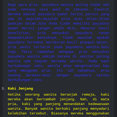
Bagi para pria, payudara wanita paling indah ada
pada rentang usia awal 20 tahunan. Favorit
mereka adalah payudara padat berisi persis yang
ada di majalah-majalah pria atau iklan-iklan
pakaian dalam.Jika Anda tidak memiliki payudara
padat berisi jangan sedih dulu. Menurut hasil
penelitian, pria menyukai payudara tanpa
mempedulikan bentuknya. Tidak masalah apakah
payudara tersebut berukuran kecil ataupun besar,
pria pasti tertarik pada payudara wanita.Satu
lagi fakta tambahan mengapa pria menyukai
payudara wanita adalah karena di sekitar puting
wanita ada bagian bernama aerola. Pada saat
berhubungan seks, aerola akan mengeluarkan bau
yang menggoda pria. Itu lah sebabnya, pria
senang bermain-main dengan payudara ketika
berhubungan seks.
Kaki Jenjang
Ketika seorang wanita beranjak remaja, kaki
mereka akan bertambah jenjang. Nah, di mata
pria, kaki yang panjang menandakan kedewasaan
wanita. Banyak wanita berkaki panjang menyadari
kelebihan tersebut. Biasanya mereka menggunakan