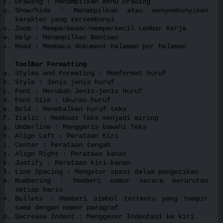
Drawing : Menampilkan menu Drawing
Show/hide : Menampilkan atau menyembunyikan
karakter yang tersembunyi
Zoom : Memperbesar/memperkecil Lembar Kerja
Help : Menampilkan Bantuan
Read : Membaca dokument halaman per halaman
ToolBar Formatting
Styles and Formating : Memformat huruf
Style : Jenis jenis huruf
Font : Merubah Jenis-jenis Huruf
Font Size : Ukuran huruf
Bold : Menebalkan huruf teks
Italic : Membuat Teks menjadi miring
Underline : Menggaris bawahi Teks
Align Left : Perataan Kiri
Center : Perataan tengah
Align Right : Perataan kanan
Justify : Perataan kiri-kanan
Line Spacing : Mengatur spasi dalam pengetikan
Numbering : Memberi nomor secara berurutan
setiap baris
Bullets : Memberi simbol tertentu yang hampir
sama dengan nomor paragraf
Decrease Indent : Menggeser Indentasi ke kiri