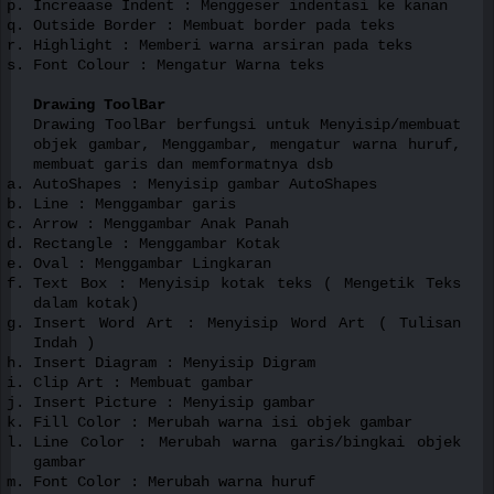
Increaase Indent : Menggeser indentasi ke kanan
Outside Border : Membuat border pada teks
Highlight : Memberi warna arsiran pada teks
Font Colour : Mengatur Warna teks
Drawing ToolBar
Drawing ToolBar berfungsi untuk Menyisip/membuat
objek gambar, Menggambar, mengatur warna huruf,
membuat garis dan memformatnya dsb
AutoShapes : Menyisip gambar AutoShapes
Line : Menggambar garis
Arrow : Menggambar Anak Panah
Rectangle : Menggambar Kotak
Oval : Menggambar Lingkaran
Text Box : Menyisip kotak teks ( Mengetik Teks
dalam kotak)
Insert Word Art : Menyisip Word Art ( Tulisan
Indah )
Insert Diagram : Menyisip Digram
Clip Art : Membuat gambar
Insert Picture : Menyisip gambar
Fill Color : Merubah warna isi objek gambar
Line Color : Merubah warna garis/bingkai objek
gambar
Font Color : Merubah warna huruf