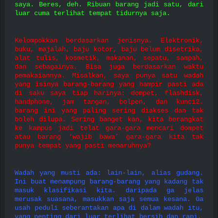
saya. Beres, deh. Ribuan barang jadi satu, dari
luar cuma terlihat tempat tidurnya saja.
Kelompokkan berdasarkan jenisnya. Elektronik,
buku, majalah, baju kotor, baju belum disetrika,
alat tulis, kosmetik, makanan, sepatu, sampah,
dan sebagainya. Bisa juga berdasarkan waktu
pemakaiannya. Misalkan, saya punya satu wadah
yang isinya barang-barang yang hampir pasti ada
di saku saya tiap harinya: dompet, flashdisk,
handphone, jam tangan, bolpen, dan kunci2.
barang ini yang paling sering diakses dan tak
boleh dilupa. Sering banget kan, kita berangkat
ke kampus jadi telat gara-gara mencari dompet
atau barang ‘wajib bawa’ gara-gara kita tak
punya tempat yang pasti menaruhnya?
Wadah yang musti ada: lain-lain, alias gudang.
Ini buat menampung barang-barang yang kadang tak
masuk klasifikasi kita. daripada ga jelas
merusak suasana, masukkan saja semua kesana. Ga
usah peduli seberantakan apa di dalam wadah itu,
yang penting dari luar terlihat bersih dan rapi.