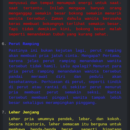
menyusui dan tempat menumpuk energi untuk saat-
saat tertentu. Inilah mengapa banyak orang
menganggap semakin besar bokong semakin menarik
wanita tersebut. Zaman dahulu wanita berusaha
keras membuat bokongnya terlihat semakin besar.
Tapi tidak demikian kini, bokong besar malah
seperti menandakan tubuh yang kurang sehat.
Perut Ramping
Pastinya ini bukan kejutan lagi, perut ramping
akan membuat pria jatuh cinta. Mengapa? Pertama,
karena jelas perut ramping menandakan wanita
tersebut tidak hamil. Lalu apalagi? Menurut para
pria perut ramping menandakan wanita tersebut
pandai merawat diri dan peduli akan
kesehatannya. Perhiasan di perut, seperti tindik
di perut atau rantai di sekitar perut menurut
pria membuat perut semakin seksi. Rantai
tersebut membuat pinggul wanita tampak lebih
besar sekaligus merampingkan pinggang.
Leher Jenjang
Leher pria umumnya pendek, lebar, dan kokoh.
Secara historis, leher semacam itu berguna untuk
membawa benda-benda berat, seperti binatang