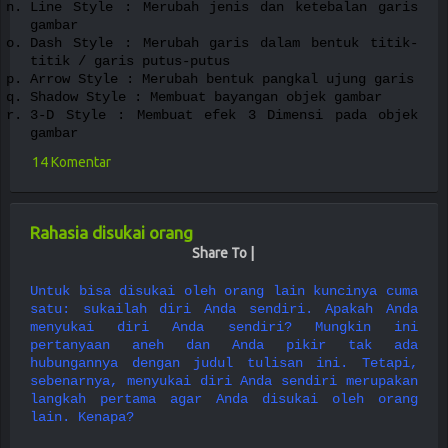
Line Style : Merubah jenis dan ketebalan garis
gambar
Dash Style : Merubah garis dalam bentuk titik-
titik / garis putus-putus
Arrow Style : Merubah bentuk pangkal ujung garis
Shadow Style : Membuat bayangan objek gambar
3-D Style : Membuat efek 3 Dimensi pada objek
gambar
14 Komentar
Rahasia disukai orang
Share To |
Untuk bisa disukai oleh orang lain kuncinya cuma
satu: sukailah diri Anda sendiri. Apakah Anda
menyukai diri Anda sendiri? Mungkin ini
pertanyaan aneh dan Anda pikir tak ada
hubungannya dengan judul tulisan ini. Tetapi,
sebenarnya, menyukai diri Anda sendiri merupakan
langkah pertama agar Anda disukai oleh orang
lain. Kenapa?