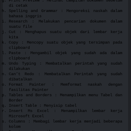
Print Preview : Melihat tampilan dokumen sebelum
di cetak
Spelling and Grammar : Mengoreksi naskah dalam
bahasa inggris
Research : Melakukan pencarian dokumen dalam
suatu file
Cut : Menghapus suatu objek dari lembar kerja
kita
Copy : Mencopy suatu objek yang tersimpan pada
clipboard
Paste : Mengambil objek yang sudah ada dalam
clipboard
Undo Typing : Membatalkan perintah yang sudah
dilakukan
Can’t Redo : Membatalkan Perintah yang sudah
dibatalkan
Format Painter : Memformat naskah dengan
fasilitas Painter
Tables and Borders : Menampilkan menu Tabel dan
Border
Insert Table : Menyisip tabel
Insert Ms Excel : Menampilkan lembar kerja
Microsoft Excel
Columns : Membagi lembar kerja menjadi beberapa
kolom