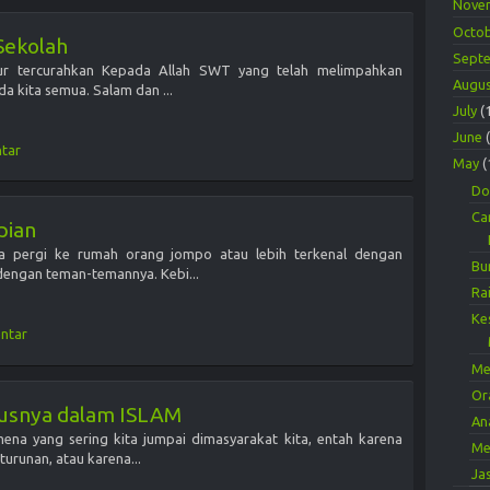
Nove
Octo
Sekolah
Sept
ukur tercurahkan Kepada Allah SWT yang telah melimpahkan
Augu
 kita semua. Salam dan ...
July
(
June
tar
May
(
Do
Ca
pian
a pergi ke rumah orang jompo atau lebih terkenal dengan
Bu
engan teman-temannya. Kebi...
Ra
Ke
ntar
Me
Or
tusnya dalam ISLAM
An
na yang sering kita jumpai dimasyarakat kita, entah karena
Me
turunan, atau karena...
Ja