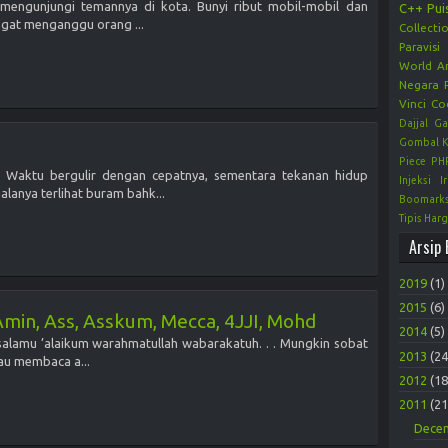
 mengunjungi temannya di kota. Bunyi ribut mobil-mobil dan
C++
Pui
ngat menganggu orang ...
Collecti
Paravisi
World
Ar
Negara
Vinci Co
Dajjal
Ga
Gombal
K
Piece
PH
Waktu bergulir dengan cepatnya, sementara tekanan hidup
Injeksi 
lanya terlihat buram bahk...
Boomark
Tipis Har
Arsip 
2019
(1)
2015
(6)
Amin, Ass, Asskum, Mecca, 4JJI, Mohd
2014
(5)
Assalamu ’alaikum warahmatullah wabarakatuh. . . Mungkin sobat
2013
(24
au membaca a...
2012
(18
2011
(21
Dece