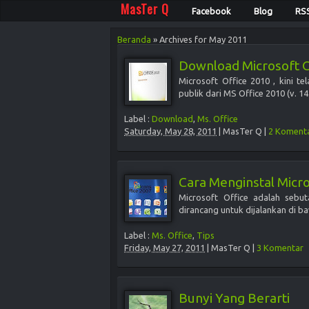
MasTer Q
Facebook
Blog
RS
Beranda
»
Archives for May 2011
Download Microsoft O
Microsoft Office 2010 , kini t
publik dari MS Office 2010 (v. 14
Label :
Download
,
Ms. Office
Saturday, May 28, 2011
|
MasTer Q
|
2 Koment
Cara Menginstal Micro
Microsoft Office adalah sebu
dirancang untuk dijalankan di ba
Label :
Ms. Office
,
Tips
Friday, May 27, 2011
|
MasTer Q
|
3 Komentar
Bunyi Yang Berarti