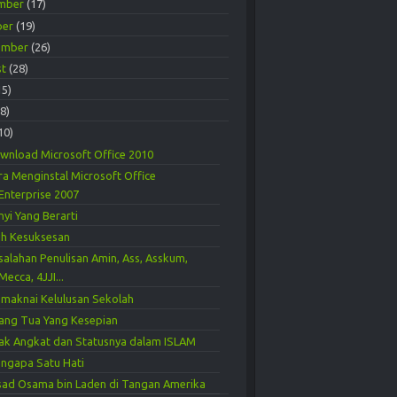
mber
(17)
ber
(19)
ember
(26)
st
(28)
15)
(8)
10)
wnload Microsoft Office 2010
ra Menginstal Microsoft Office
Enterprise 2007
nyi Yang Berarti
ih Kesuksesan
salahan Penulisan Amin, Ass, Asskum,
Mecca, 4JJI...
maknai Kelulusan Sekolah
ang Tua Yang Kesepian
ak Angkat dan Statusnya dalam ISLAM
ngapa Satu Hati
sad Osama bin Laden di Tangan Amerika