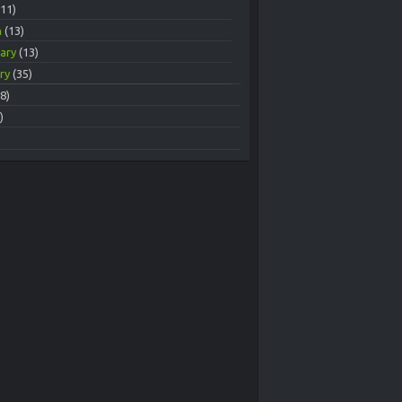
(11)
h
(13)
uary
(13)
ary
(35)
8)
)