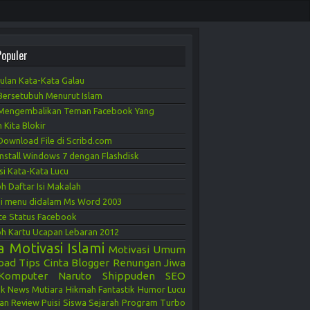
Populer
lan Kata-Kata Galau
Bersetubuh Menurut Islam
Mengembalikan Teman Facebook Yang
 Kita Blokir
Download File di Scribd.com
Install Windows 7 dengan Flashdisk
si Kata-Kata Lucu
h Daftar Isi Makalah
i menu didalam Ms Word 2003
e Status Facebook
h Kartu Ucapan Lebaran 2012
a Motivasi
Islami
Motivasi
Umum
oad
Tips
Cinta
Blogger
Renungan Jiwa
Komputer
Naruto Shippuden
SEO
ok
News
Mutiara Hikmah
Fantastik
Humor Lucu
an
Review
Puisi Siswa
Sejarah
Program Turbo