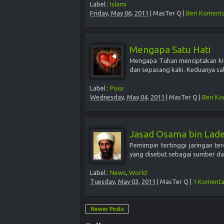
Label :
Islami
Friday, May 06, 2011
|
MasTer Q
|
Beri Koment
Mengapa Satu Hati
Mengapa Tuhan menciptakan kit
dan sepasang kaki. Keduanya sal
Label :
Puisi
Wednesday, May 04, 2011
|
MasTer Q
|
Beri K
Jasad Osama bin Lade
Pemimpin tertinggi jaringan te
yang disebut sebagai sumber dar
Label :
News
,
World
Tuesday, May 03, 2011
|
MasTer Q
|
1 Komenta
Newer Posts