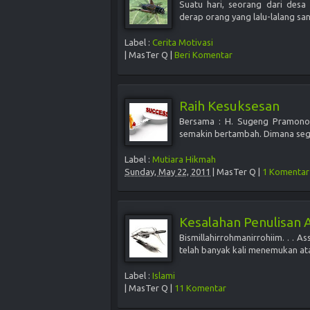
Suatu hari, seorang dari desa
derap orang yang lalu-lalang sa
Label :
Cerita Motivasi
|
MasTer Q
|
Beri Komentar
Raih Kesuksesan
Bersama : H. Sugeng Pramono 
semakin bertambah. Dimana sega
Label :
Mutiara Hikmah
Sunday, May 22, 2011
|
MasTer Q
|
1 Komentar
Kesalahan Penulisan 
Bismillahirrohmanirrohiim. . . 
telah banyak kali menemukan at
Label :
Islami
|
MasTer Q
|
11 Komentar