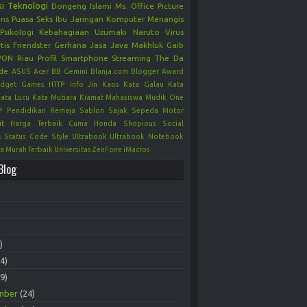
si
Teknologi
Dongeng Islami
Ms. Office
Picture
ons
Puasa
Seks
Ibu
Jaringan Komputer
Menangis
Psikologi Kebahagiaan
Uzumaki Naruto
Virus
tis
Friendster
Gerhana
Jasa
Java
Makhluk Gaib
PON Riau
Profil
Smartphone
Streaming
The Da
de
ASUS
Acer
BB Gemini
Blanja.com
Blogger Award
dget
Games
HTTP
Info
Jin
Kaos
Kata Galau
Kata
ata Lucu
Kata Mutiara
Kiamat
Mahasiswa
Mudik
One
P
Pendidikan
Remaja
Sablon
Sajak
Sepeda Motor
Irit Harga Terbaik Cuma Honda
Shopious
Social
s
Status Code
Style
Ultrabook
Ultrabook Notebook
ga Murah Terbaik
Universitas
ZenFone
iMacros
Blog
)
4)
9)
mber
(24)