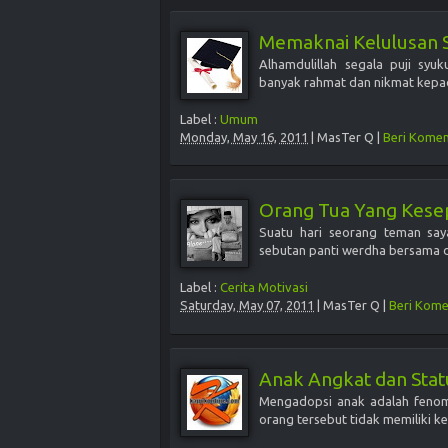
Memaknai Kelulusan 
Alhamdulillah segala puji sy
banyak rahmat dan nikmat kepada
Label :
Umum
Monday, May 16, 2011
|
MasTer Q
|
Beri Komen
Orang Tua Yang Kese
Suatu hari seorang teman say
sebutan panti werdha bersama d
Label :
Cerita Motivasi
Saturday, May 07, 2011
|
MasTer Q
|
Beri Kome
Anak Angkat dan Sta
Mengadopsi anak adalah fenome
orang tersebut tidak memiliki ke