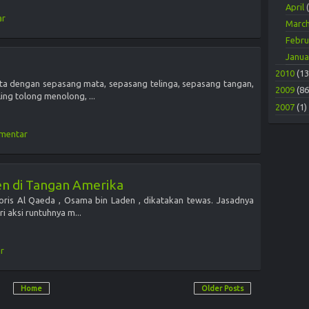
April
ar
Marc
Febr
Janu
2010
(13
a dengan sepasang mata, sepasang telinga, sepasang tangan,
2009
(86
ing tolong menolong, ...
2007
(1)
omentar
n di Tangan Amerika
roris Al Qaeda , Osama bin Laden , dikatakan tewas. Jasadnya
i aksi runtuhnya m...
r
Home
Older Posts