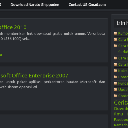
S
Download Naruto Shippuden
Contact US Gmail.com
Entri 
ffice 2010
Kumpu
elah memberikan link download gratis untuk umum. Versi beta
.0.4536.1000) sek...
Cara 
Cara 
Sudah
ar
Cara 
Cara 
Kolek
soft Office Enterprise 2007
Conto
tan untuk paket aplikasi perkantoran buatan Microsoft dan
Fungs
wah sistem operasi Wi...
Updat
Conto
Cerit
Downl
Ilmu 
Facebo
Ramadh