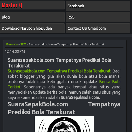
MasTer Q
Facebook
Blog
RSS
Download Naruto Shippuden
Contact US Gmail.com
Beranda
»
SEO
»
Suarasepakbola.com Tempatnya Prediksi Bola Terakurat
12:14:00 PM
Suarasepakbola.com Tempatnya Prediksi Bola
Terakurat
Suarasepakbola.com Tempatnya Prediksi Bola Terakurat.
Bagi
sobat blogger yang gila akan dunia bola atau bola mania,
tentunya tidak mau ketinggalan untuk update
Berita Bola
Terkini.
Sebenarnya ada banyak tempat atau situs yang
menyediakan update berita bola, namun salah satu situs yang
saya rekomendasikan adalah
SuaraSepakBola.com.
SuaraSepakBola.com Tempatnya
Prediksi Bola Terakurat