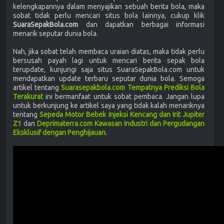
kelengkapannya dalam menyajikan sebuah berita bola, maka
sobat tidak perlu mencari situs bola lainnya, cukup klik
SuaraSepakBola.com
dan dapatkan berbagai informasi
menarik seputar dunia bola.
Nah, jika sobat telah membaca uraian diatas, maka tidak perlu
bersusah payah lagi untuk mencari berita sepak bola
terupdate, kunjungi saja situs SuaraSepakBola.com untuk
mendapatkan update terbaru seputar dunia bola. Semoga
artikel tentang
Suarasepakbola.com Tempatnya Prediksi Bola
Terakurat
ini bermanfaat untuk sobat pembaca. Jangan lupa
untuk berkunjung ke artikel saya yang tidak kalah menariknya
tentang
Sepeda Motor Bebek Injeksi Kencang dan Irit Jupiter
Z1
dan
Deprimaterra.com Kawasan Industri dan Pergudangan
Eksklusif dengan Penghijauan.