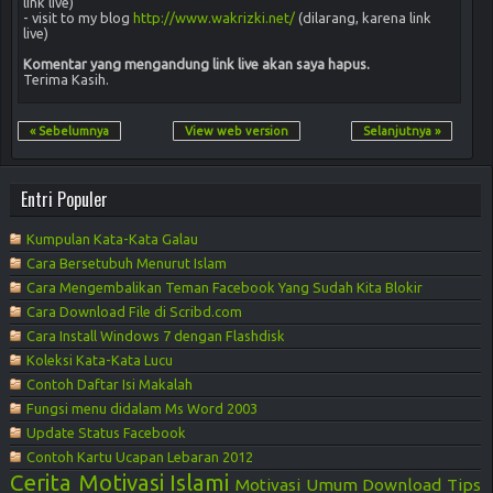
link live)
- visit to my blog
http://www.wakrizki.net/
(dilarang, karena link
live)
Komentar yang mengandung link live akan saya hapus.
Terima Kasih.
« Sebelumnya
View web version
Selanjutnya »
Entri Populer
Kumpulan Kata-Kata Galau
Cara Bersetubuh Menurut Islam
Cara Mengembalikan Teman Facebook Yang Sudah Kita Blokir
Cara Download File di Scribd.com
Cara Install Windows 7 dengan Flashdisk
Koleksi Kata-Kata Lucu
Contoh Daftar Isi Makalah
Fungsi menu didalam Ms Word 2003
Update Status Facebook
Contoh Kartu Ucapan Lebaran 2012
Cerita Motivasi
Islami
Motivasi
Umum
Download
Tips