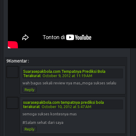
9Komentar :
Suarasepakbola.com Tempatnya Prediksi Bola
Terakurat
October 9, 2012 at 11:19 AM
wah bagus sekali review nya mas,,moga sukses selalu
Reply
suarasepakbola.com tempatnya prediksi bola
terakurat
October 10, 2012 at 5:47 AM
semoga sukses kontesnya mas
#Salam sehat dari saya
Reply