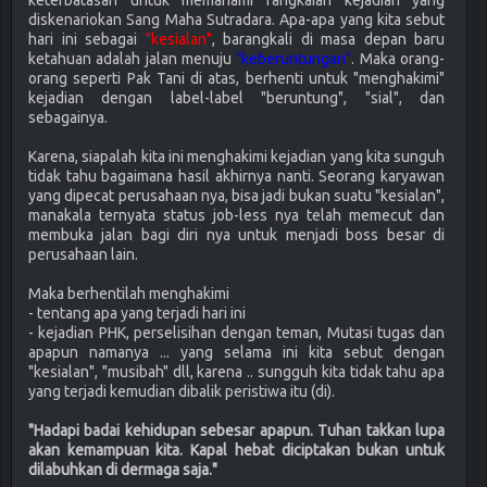
keterbatasan untuk memahami rangkaian kejadian yang
diskenariokan Sang Maha Sutradara. Apa-apa yang kita sebut
hari ini sebagai
"kesialan"
, barangkali di masa depan baru
ketahuan adalah jalan menuju
"keberuntungan"
. Maka orang-
orang seperti Pak Tani di atas, berhenti untuk "menghakimi"
kejadian dengan label-label "beruntung", "sial", dan
sebagainya.
Karena, siapalah kita ini menghakimi kejadian yang kita sunguh
tidak tahu bagaimana hasil akhirnya nanti. Seorang karyawan
yang dipecat perusahaan nya, bisa jadi bukan suatu "kesialan",
manakala ternyata status job-less nya telah memecut dan
membuka jalan bagi diri nya untuk menjadi boss besar di
perusahaan lain.
Maka berhentilah menghakimi
- tentang apa yang terjadi hari ini
- kejadian PHK, perselisihan dengan teman, Mutasi tugas dan
apapun namanya ... yang selama ini kita sebut dengan
"kesialan", "musibah" dll, karena .. sungguh kita tidak tahu apa
yang terjadi kemudian dibalik peristiwa itu (di).
"Hadapi badai kehidupan sebesar apapun. Tuhan takkan lupa
akan kemampuan kita. Kapal hebat diciptakan bukan untuk
dilabuhkan di dermaga saja."