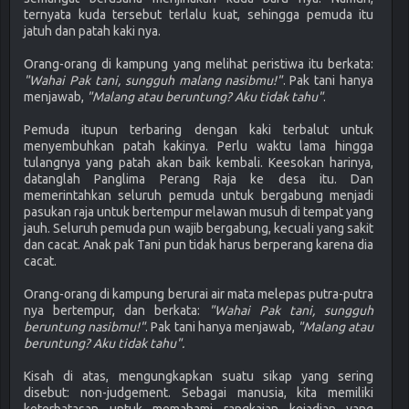
ternyata kuda tersebut terlalu kuat, sehingga pemuda itu
jatuh dan patah kaki nya.
Orang-orang di kampung yang melihat peristiwa itu berkata:
"Wahai Pak tani, sungguh malang nasibmu!"
. Pak tani hanya
menjawab,
"Malang atau beruntung? Aku tidak tahu"
.
Pemuda itupun terbaring dengan kaki terbalut untuk
menyembuhkan patah kakinya. Perlu waktu lama hingga
tulangnya yang patah akan baik kembali. Keesokan harinya,
datanglah Panglima Perang Raja ke desa itu. Dan
memerintahkan seluruh pemuda untuk bergabung menjadi
pasukan raja untuk bertempur melawan musuh di tempat yang
jauh. Seluruh pemuda pun wajib bergabung, kecuali yang sakit
dan cacat. Anak pak Tani pun tidak harus berperang karena dia
cacat.
Orang-orang di kampung berurai air mata melepas putra-putra
nya bertempur, dan berkata:
"Wahai Pak tani, sungguh
beruntung nasibmu!"
. Pak tani hanya menjawab,
"Malang atau
beruntung? Aku tidak tahu".
Kisah di atas, mengungkapkan suatu sikap yang sering
disebut: non-judgement. Sebagai manusia, kita memiliki