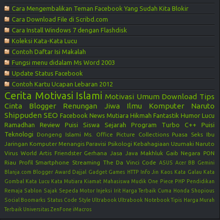
Cara Mengembalikan Teman Facebook Yang Sudah Kita Blokir
Cara Download File di Scribd.com
Cara Install Windows 7 dengan Flashdisk
Koleksi Kata-Kata Lucu
Contoh Daftar Isi Makalah
Fungsi menu didalam Ms Word 2003
Update Status Facebook
Contoh Kartu Ucapan Lebaran 2012
Cerita Motivasi
Islami
Motivasi
Umum
Download
Tips
Cinta
Blogger
Renungan Jiwa
Ilmu Komputer
Naruto
Shippuden
SEO
Facebook
News
Mutiara Hikmah
Fantastik
Humor Lucu
Ramadhan
Review
Puisi Siswa
Sejarah
Program Turbo C++
Puisi
Teknologi
Dongeng Islami
Ms. Office
Picture Collections
Puasa
Seks
Ibu
Jaringan Komputer
Menangis
Paravisi
Psikologi Kebahagiaan
Uzumaki Naruto
Virus
World
Artis
Friendster
Gerhana
Jasa
Java
Makhluk Gaib
Negara
PON
Riau
Profil
Smartphone
Streaming
The Da Vinci Code
ASUS
Acer
BB Gemini
Blanja.com
Blogger Award
Dajjal
Gadget
Games
HTTP
Info
Jin
Kaos
Kata Galau
Kata
Gombal
Kata Lucu
Kata Mutiara
Kiamat
Mahasiswa
Mudik
One Piece
PHP
Pendidikan
Remaja
Sablon
Sajak
Sepeda Motor Injeksi Irit Harga Terbaik Cuma Honda
Shopious
Social Boomarks
Status Code
Style
Ultrabook
Ultrabook Notebook Tipis Harga Murah
Terbaik
Universitas
ZenFone
iMacros