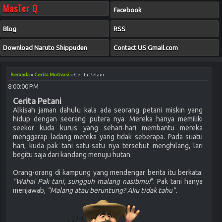
MasTer Q
Facebook
Blog
RSS
Download Naruto Shippuden
Contact US Gmail.com
Beranda
»
Cerita Motivasi
»
Cerita Petani
8:00:00 PM
Cerita Petani
Alkisah jaman dahulu kala ada seorang petani miskin yang
hidup dengan seorang putera nya. Mereka hanya memiliki
seekor kuda kurus yang sehari-hari membantu mereka
menggarap ladang mereka yang tidak seberapa. Pada suatu
hari, kuda pak tani satu-satu nya tersebut menghilang, lari
begitu saja dari kandang menuju hutan.
Orang-orang di kampung yang mendengar berita itu berkata:
"Wahai Pak tani, sungguh malang nasibmu!
". Pak tani hanya
menjawab,
"Malang atau beruntung? Aku tidak tahu".