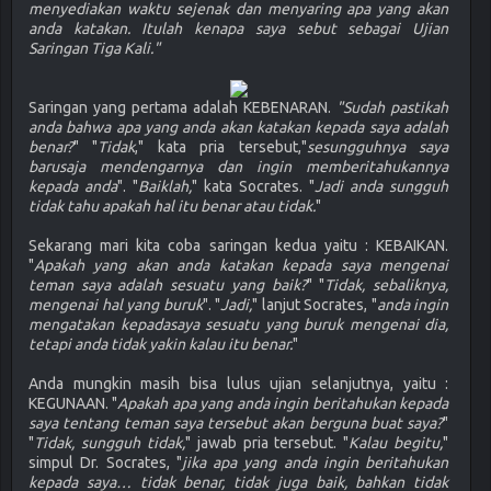
menyediakan waktu sejenak dan menyaring apa yang akan
anda katakan. Itulah kenapa saya sebut sebagai Ujian
Saringan Tiga Kali."
Saringan yang pertama adalah KEBENARAN.
"Sudah pastikah
anda bahwa apa yang anda akan katakan kepada saya adalah
benar?
" "
Tidak
," kata pria tersebut,"
sesungguhnya saya
barusaja mendengarnya dan ingin memberitahukannya
kepada anda
". "
Baiklah,
" kata Socrates. "
Jadi anda sungguh
tidak tahu apakah hal itu benar atau tidak.
"
Sekarang mari kita coba saringan kedua yaitu : KEBAIKAN.
"
Apakah yang akan anda katakan kepada saya mengenai
teman saya adalah sesuatu yang baik?
" "
Tidak, sebaliknya,
mengenai hal yang buruk
". "
Jadi,
" lanjut Socrates, "
anda ingin
mengatakan kepadasaya sesuatu yang buruk mengenai dia,
tetapi anda tidak yakin kalau itu benar.
"
Anda mungkin masih bisa lulus ujian selanjutnya, yaitu :
KEGUNAAN. "
Apakah apa yang anda ingin beritahukan kepada
saya tentang teman saya tersebut akan berguna buat saya?
"
"
Tidak, sungguh tidak,
" jawab pria tersebut. "
Kalau begitu,
"
simpul Dr. Socrates, "
jika apa yang anda ingin beritahukan
kepada saya… tidak benar, tidak juga baik, bahkan tidak