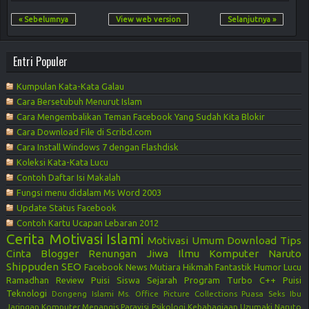
« Sebelumnya
View web version
Selanjutnya »
Entri Populer
Kumpulan Kata-Kata Galau
Cara Bersetubuh Menurut Islam
Cara Mengembalikan Teman Facebook Yang Sudah Kita Blokir
Cara Download File di Scribd.com
Cara Install Windows 7 dengan Flashdisk
Koleksi Kata-Kata Lucu
Contoh Daftar Isi Makalah
Fungsi menu didalam Ms Word 2003
Update Status Facebook
Contoh Kartu Ucapan Lebaran 2012
Cerita Motivasi
Islami
Motivasi
Umum
Download
Tips
Cinta
Blogger
Renungan Jiwa
Ilmu Komputer
Naruto
Shippuden
SEO
Facebook
News
Mutiara Hikmah
Fantastik
Humor Lucu
Ramadhan
Review
Puisi Siswa
Sejarah
Program Turbo C++
Puisi
Teknologi
Dongeng Islami
Ms. Office
Picture Collections
Puasa
Seks
Ibu
Jaringan Komputer
Menangis
Paravisi
Psikologi Kebahagiaan
Uzumaki Naruto