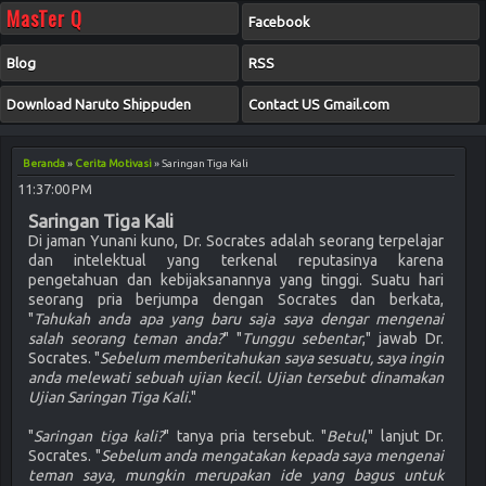
MasTer Q
Facebook
Blog
RSS
Download Naruto Shippuden
Contact US Gmail.com
Beranda
»
Cerita Motivasi
»
Saringan Tiga Kali
11:37:00 PM
Saringan Tiga Kali
Di jaman Yunani kuno, Dr. Socrates adalah seorang terpelajar
dan intelektual yang terkenal reputasinya karena
pengetahuan dan kebijaksanannya yang tinggi. Suatu hari
seorang pria berjumpa dengan Socrates dan berkata,
"
Tahukah anda apa yang baru saja saya dengar mengenai
salah seorang teman anda?
" "
Tunggu sebentar
," jawab Dr.
Socrates. "
Sebelum memberitahukan saya sesuatu, saya ingin
anda melewati sebuah ujian kecil. Ujian tersebut dinamakan
Ujian Saringan Tiga Kali.
"
"
Saringan tiga kali?
" tanya pria tersebut. "
Betul
," lanjut Dr.
Socrates. "
Sebelum anda mengatakan kepada saya mengenai
teman saya, mungkin merupakan ide yang bagus untuk