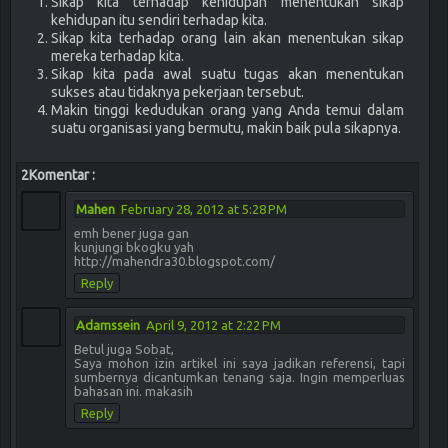
Sikap kita terhadap kehidupan menentukan sikap
kehidupan itu sendiri terhadap kita.
Sikap kita terhadap orang lain akan menentukan sikap
mereka terhadap kita.
Sikap kita pada awal suatu tugas akan menentukan
sukses atau tidaknya pekerjaan tersebut.
Makin tinggi kedudukan orang yang Anda temui dalam
suatu organisasi yang bermutu, makin baik pula sikapnya.
2Komentar :
Mahen
February 28, 2012 at 5:28 PM
emh bener juga gan
kunjungi bkogku yah
http://mahendra30.blogspot.com/
Reply
Adamssein
April 9, 2012 at 2:22 PM
Betul juga Sobat,
Saya mohon izin artikel ini saya jadikan referensi, tapi
sumbernya dicantumkan tenang saja. Ingin memperluas
bahasan ini. makasih
Reply