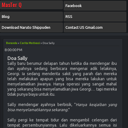
MasTer Q
Facebook
Blog
RSS
Download Naruto Shippuden
Contact US Gmail.com
Beranda
»
Cerita Motivasi
»
Doa Sally
8:00:00 PM
Doa Sally
Sally baru berumur delapan tahun ketika dia mendengar ibu
dan ayahnya sedang berbicara mengenai adik lelakinya,
Georgi. Ia sedang menderita sakit yang parah dan mereka
telah melakukan apapun yang bisa mereka lakukan untuk
menyelamatkan jiwanya. Hanya operasi yang sangat mahal
yang sekarang bisa menyelamatkan jiwa Georgi… tapi mereka
tidak punya biaya untuk itu.
Sally mendengar ayahnya berbisik, "
Hanya keajaiban yang
bisa menyelamatkannya sekarang.
"
Sally pergi ke tempat tidur dan mengambil celengan dari
tempat persembunyiannya. Lalu dikeluarkannya semua isi