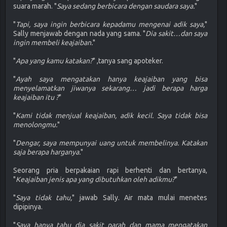
suara marah. "
Saya sedang berbicara dengan saudara saya.
"
"
Tapi, saya ingin berbicara kepadamu mengenai adik saya,
"
Sally menjawab dengan nada yang sama. "
Dia sakit…dan saya
ingin membeli keajaiban.
"
"
Apa yang kamu katakan?
" ,tanya sang apoteker.
"
Ayah saya mengatakan hanya keajaiban yang bisa
menyelamatkan jiwanya sekarang… jadi berapa harga
keajaiban itu ?
"
"
Kami tidak menjual keajaiban, adik kecil. Saya tidak bisa
menolongmu.
"
"
Dengar, saya mempunyai uang untuk membelinya. Katakan
saja berapa harganya.
"
Seorang pria berpakaian rapi berhenti dan bertanya,
"
Keajaiban jenis apa yang dibutuhkan oleh adikmu?
"
"
Saya tidak tahu,
" jawab Sally. Air mata mulai menetes
dipipinya.
"
Saya hanya tahu dia sakit parah dan mama mengatakan