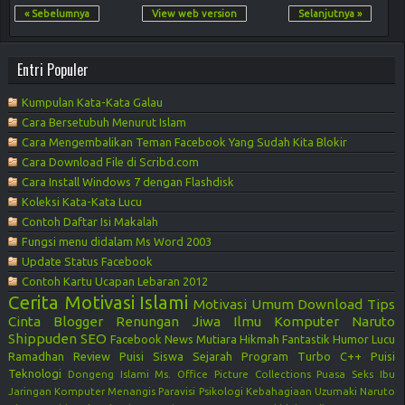
« Sebelumnya
View web version
Selanjutnya »
Entri Populer
Kumpulan Kata-Kata Galau
Cara Bersetubuh Menurut Islam
Cara Mengembalikan Teman Facebook Yang Sudah Kita Blokir
Cara Download File di Scribd.com
Cara Install Windows 7 dengan Flashdisk
Koleksi Kata-Kata Lucu
Contoh Daftar Isi Makalah
Fungsi menu didalam Ms Word 2003
Update Status Facebook
Contoh Kartu Ucapan Lebaran 2012
Cerita Motivasi
Islami
Motivasi
Umum
Download
Tips
Cinta
Blogger
Renungan Jiwa
Ilmu Komputer
Naruto
Shippuden
SEO
Facebook
News
Mutiara Hikmah
Fantastik
Humor Lucu
Ramadhan
Review
Puisi Siswa
Sejarah
Program Turbo C++
Puisi
Teknologi
Dongeng Islami
Ms. Office
Picture Collections
Puasa
Seks
Ibu
Jaringan Komputer
Menangis
Paravisi
Psikologi Kebahagiaan
Uzumaki Naruto