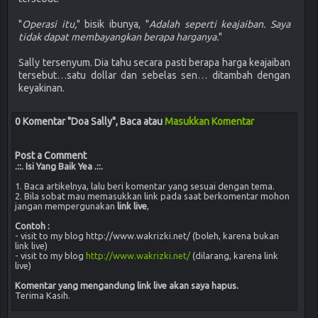
"
Operasi itu,
" bisik ibunya, "
Adalah seperti keajaiban. Saya
tidak dapat membayangkan berapa harganya.
"
Sally tersenyum. Dia tahu secara pasti berapa harga keajaiban
tersebut…satu dollar dan sebelas sen… ditambah dengan
keyakinan.
0 Komentar "Doa Sally", Baca atau
Masukkan Komentar
Post a Comment
.::. Isi Yang Baik Yea .::.
1. Baca artikelnya, lalu beri komentar yang sesuai dengan tema.
2. Bila sobat mau memasukkan link pada saat berkomentar mohon
jangan mempergunakan
link live
,
Contoh :
- visit to my blog http://www.wakrizki.net/ (boleh, karena bukan
link live)
- visit to my blog
http://www.wakrizki.net/
(dilarang, karena link
live)
Komentar yang mengandung link live akan saya hapus.
Terima Kasih.