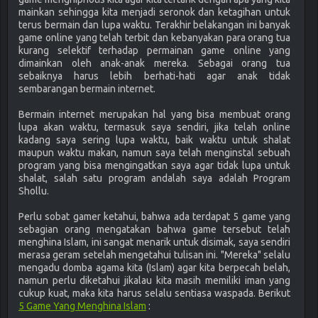
mainkan sehingga kita menjadi seronok dan ketagihan untuk
terus bermain dan lupa waktu. Terakhir belakangan ini banyak
game online yang telah terbit dan kebanyakan para orang tua
kurang selektif terhadap permainan game online yang
dimainkan oleh anak-anak mereka. Sebagai orang tua
sebaiknya harus lebih berhati-hati agar anak tidak
sembarangan bermain internet.
Bermain internet merupakan hal yang bisa membuat orang
lupa akan waktu, termasuk saya sendiri, jika telah online
kadang saya sering lupa waktu, baik waktu untuk shalat
maupun waktu makan, namun saya telah menginstal sebuah
program yang bisa mengingatkan saya agar tidak lupa untuk
shalat, salah satu program andalah saya adalah Program
Shollu.
Perlu sobat gamer ketahui, bahwa ada terdapat 5 game yang
sebagian orang mengatakan bahwa game tersebut telah
menghina Islam, ini sangat menarik untuk disimak, saya sendiri
merasa geram setelah mengetahui tulisan ini. "Mereka" selalu
mengadu domba agama kita (Islam) agar kita berpecah belah,
namun perlu diketahui jikalau kita masih memiliki iman yang
cukup kuat, maka kita harus selalu sentiasa waspada. Berikut
5 Game Yang Menghina Islam
: