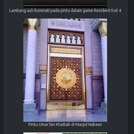
Lambang asli iluminati pada pintu dalam game Resident Evil 4
Pintu Umar bin Khattab di Masjid Nabawi