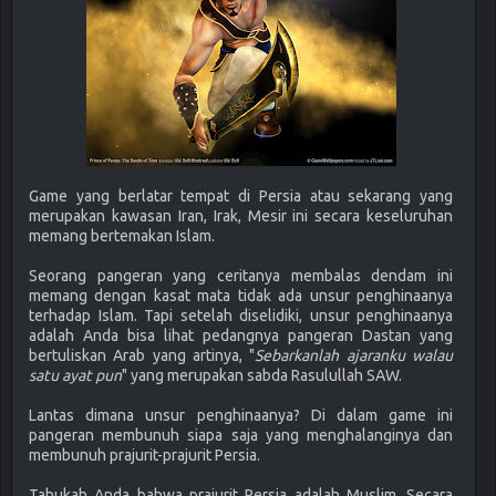
Game yang berlatar tempat di Persia atau sekarang yang
merupakan kawasan Iran, Irak, Mesir ini secara keseluruhan
memang bertemakan Islam.
Seorang pangeran yang ceritanya membalas dendam ini
memang dengan kasat mata tidak ada unsur penghinaanya
terhadap Islam. Tapi setelah diselidiki, unsur penghinaanya
adalah Anda bisa lihat pedangnya pangeran Dastan yang
bertuliskan Arab yang artinya, "
Sebarkanlah ajaranku walau
satu ayat pun
" yang merupakan sabda Rasulullah SAW.
Lantas dimana unsur penghinaanya? Di dalam game ini
pangeran membunuh siapa saja yang menghalanginya dan
membunuh prajurit-prajurit Persia.
Tahukah Anda bahwa prajurit Persia adalah Muslim. Secara