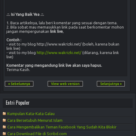
.::. Isi Yang Baik Yea .::.
1. Baca artikelnya, lalu beri komentar yang sesuai dengan tema.
2. Bila sobat mau memasukkan link pada saat berkomentar mohon
jangan mempergunakan
link live
,
Contoh :
- visit to my blog http://www.wakrizki.net/ (boleh, karena bukan
link live)
- visit to my blog
http://www.wakrizki.net/
(dilarang, karena link
live)
Komentar yang mengandung link live akan saya hapus.
Terima Kasih.
« Sebelumnya
View web version
Selanjutnya »
Entri Populer
Kumpulan Kata-Kata Galau
Cara Bersetubuh Menurut Islam
Cara Mengembalikan Teman Facebook Yang Sudah Kita Blokir
Cara Download File di Scribd.com