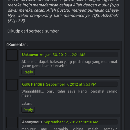
Mereka ingin memadamkan cahaya Allah dengan mulut (tipu
daya) mereka, tetapi Allah (justru) menyempurnakan cahaya-
Nya, walau orang-orang kafir membencinya. (QS. Ash-Shaff
[61] : 7-8)
Dikutip dari berbagai sumber.
4Komentar :
Unknown
August 30, 2012 at 2:21 AM
AKan mendapat balasan yang pedih bagi yang membuat
game game busuk tersebut
Reply
Guru Pantura
September 7, 2012 at 9:53 PM
Waaaahhhh... baru tahu saya kang, padahal sering
maen...
salam,
Reply
Anonymous
September 12, 2012 at 10:18 AM
menurut ane.. semakin dihina malah semakin