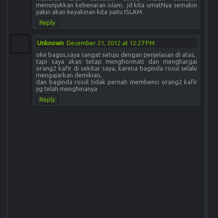
menunjukkan kebenaran islam.. jd kita umatNya semakin
yakin akan keyakinan kita yaitu ISLAM
Reply
Unknown
December 21, 2012 at 12:27 PM
oke bagus,saya sangat setuju dengan penjelasan di atas,
tapi saya akan tetap menghormati dan menghargai
orang2 kafir di sekitar saya, karena baginda rosul selalu
mengajarkan demikian,
dan baginda rosul tidak pernah membenci orang2 kafir
yg telah menghinanya
Reply