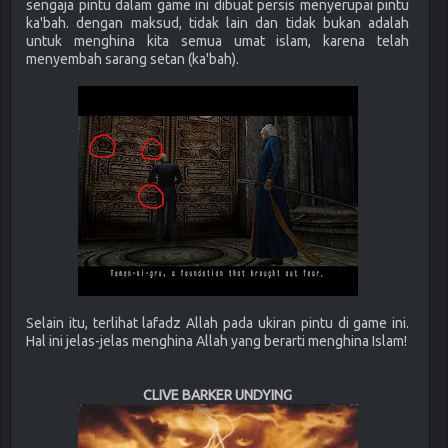
sengaja pintu dalam game ini dibuat persis menyerupai pintu
ka'bah. dengan maksud, tidak lain dan tidak bukan adalah
untuk menghina kita semua umat islam, karena telah
menyembah sarang setan (ka'bah).
Selain itu, terlihat lafadz Allah pada ukiran pintu di game ini.
Hal ini jelas-jelas menghina Allah yang berarti menghina Islam!
CLIVE BARKER UNDYING