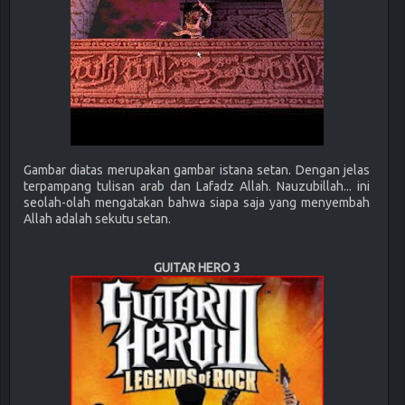
Gambar diatas merupakan gambar istana setan. Dengan jelas
terpampang tulisan arab dan Lafadz Allah. Nauzubillah... ini
seolah-olah mengatakan bahwa siapa saja yang menyembah
Allah adalah sekutu setan.
GUITAR HERO 3